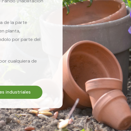
 Pando (Habilitación
a de la parte
en planta,
ndolo por parte del
por cualquiera de
es industriales